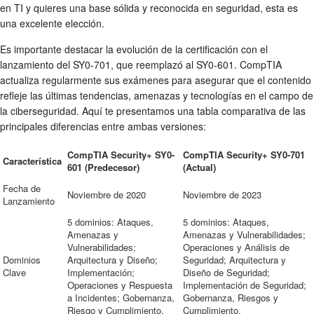
en TI y quieres una base sólida y reconocida en seguridad, esta es
una excelente elección.
Es importante destacar la evolución de la certificación con el
lanzamiento del SY0-701, que reemplazó al SY0-601. CompTIA
actualiza regularmente sus exámenes para asegurar que el contenido
refleje las últimas tendencias, amenazas y tecnologías en el campo de
la ciberseguridad. Aquí te presentamos una tabla comparativa de las
principales diferencias entre ambas versiones:
CompTIA Security+ SY0-
CompTIA Security+ SY0-701
Característica
601 (Predecesor)
(Actual)
Fecha de
Noviembre de 2020
Noviembre de 2023
Lanzamiento
5 dominios: Ataques,
5 dominios: Ataques,
Amenazas y
Amenazas y Vulnerabilidades;
Vulnerabilidades;
Operaciones y Análisis de
Dominios
Arquitectura y Diseño;
Seguridad; Arquitectura y
Clave
Implementación;
Diseño de Seguridad;
Operaciones y Respuesta
Implementación de Seguridad;
a Incidentes; Gobernanza,
Gobernanza, Riesgos y
Riesgo y Cumplimiento.
Cumplimiento.