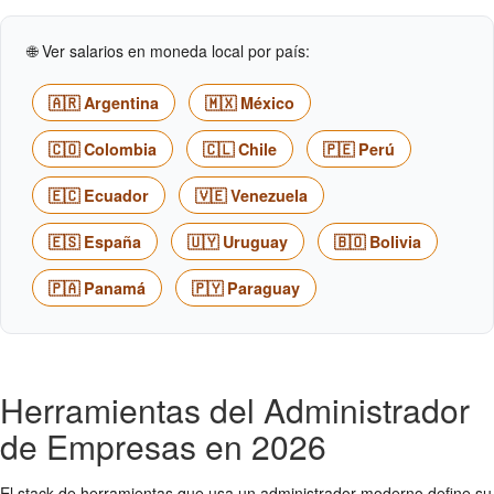
🌐 Ver salarios en moneda local por país:
🇦🇷 Argentina
🇲🇽 México
🇨🇴 Colombia
🇨🇱 Chile
🇵🇪 Perú
🇪🇨 Ecuador
🇻🇪 Venezuela
🇪🇸 España
🇺🇾 Uruguay
🇧🇴 Bolivia
🇵🇦 Panamá
🇵🇾 Paraguay
Herramientas del Administrador
de Empresas en 2026
El stack de herramientas que usa un administrador moderno define su