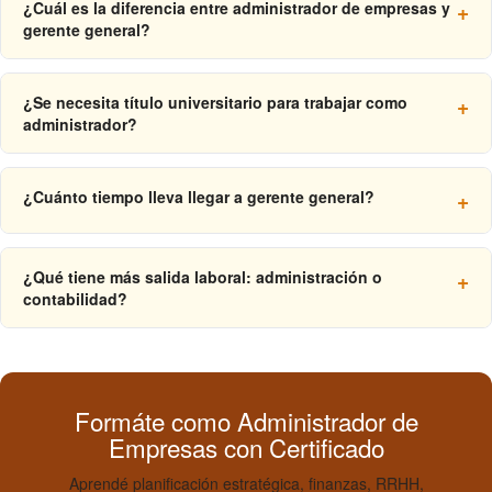
¿Cuál es la diferencia entre administrador de empresas y
gerente general?
El gerente general es el cargo más alto de la estructura
operativa. El administrador de empresas es el perfil formado
¿Se necesita título universitario para trabajar como
para ese cargo pero también ejerce en roles especializados.
administrador?
En la mayoría de los países latinoamericanos no hay
habilitación obligatoria. Las empresas medianas y grandes
¿Cuánto tiempo lleva llegar a gerente general?
exigen título para gerencias, pero hay roles accesibles con
formación técnica o cursos certificados.
El promedio en Latinoamérica es 8 a 12 años desde el egreso.
En startups o PyMEs propias puede reducirse a 3–5 años.
¿Qué tiene más salida laboral: administración o
Factores clave: MBA antes de los 30, especialización en sector
contabilidad?
de alta demanda, certificaciones internacionales.
Ambas tienen alta demanda pero perfiles distintos. La
contabilidad tiene salida más específica. La administración es
más versátil y aplica a cualquier sector. El contador que quiere
carrera corporativa puede hacer un MBA para ampliar
Formáte como Administrador de
opciones.
Empresas con Certificado
Aprendé planificación estratégica, finanzas, RRHH,