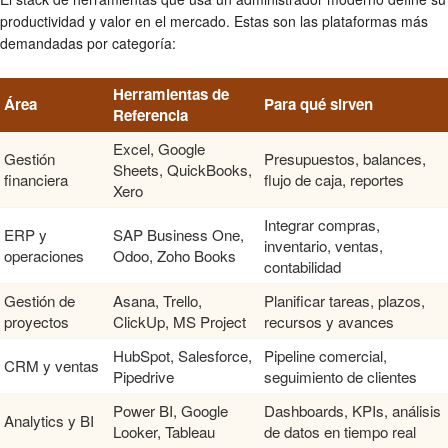
productividad y valor en el mercado. Estas son las plataformas más
demandadas por categoría:
Herramientas de
Área
Para qué sirven
Referencia
Excel, Google
Gestión
Presupuestos, balances,
Sheets, QuickBooks,
financiera
flujo de caja, reportes
Xero
Integrar compras,
ERP y
SAP Business One,
inventario, ventas,
operaciones
Odoo, Zoho Books
contabilidad
Gestión de
Asana, Trello,
Planificar tareas, plazos,
proyectos
ClickUp, MS Project
recursos y avances
HubSpot, Salesforce,
Pipeline comercial,
CRM y ventas
Pipedrive
seguimiento de clientes
Power BI, Google
Dashboards, KPIs, análisis
Analytics y BI
Looker, Tableau
de datos en tiempo real