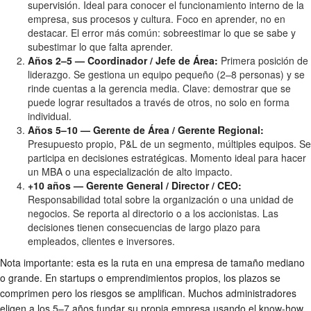
supervisión. Ideal para conocer el funcionamiento interno de la
empresa, sus procesos y cultura. Foco en aprender, no en
destacar. El error más común: sobreestimar lo que se sabe y
subestimar lo que falta aprender.
Años 2–5 — Coordinador / Jefe de Área:
Primera posición de
liderazgo. Se gestiona un equipo pequeño (2–8 personas) y se
rinde cuentas a la gerencia media. Clave: demostrar que se
puede lograr resultados a través de otros, no solo en forma
individual.
Años 5–10 — Gerente de Área / Gerente Regional:
Presupuesto propio, P&L de un segmento, múltiples equipos. Se
participa en decisiones estratégicas. Momento ideal para hacer
un MBA o una especialización de alto impacto.
+10 años — Gerente General / Director / CEO:
Responsabilidad total sobre la organización o una unidad de
negocios. Se reporta al directorio o a los accionistas. Las
decisiones tienen consecuencias de largo plazo para
empleados, clientes e inversores.
Nota importante: esta es la ruta en una empresa de tamaño mediano
o grande. En startups o emprendimientos propios, los plazos se
comprimen pero los riesgos se amplifican. Muchos administradores
eligen a los 5–7 años fundar su propia empresa usando el know-how