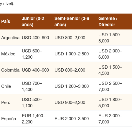
y nivel):
Junior (0-2
Semi-Senior (3-6
Gerente /
País
años)
años)
Director
USD 1,500–
Argentina
USD 400–900
USD 800–2,000
5,000
USD 600–
USD 2,000–
México
USD 1,000–2,500
1,200
6,000
USD 1,500–
Colombia
USD 400–900
USD 800–2,000
4,500
USD 700–
USD 2,500–
Chile
USD 1,200–3,000
1,400
7,000
USD 500–
USD 1,800–
Perú
USD 900–2,200
1,100
5,000
EUR 1,400–
EUR 3,000–
España
EUR 2,000–3,500
2,200
7,000