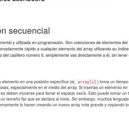
ón secuencial
damental y utilizada en programación. Son colecciones de elementos d
remadamente rápido a cualquier elemento del array utilizando su índic
 del casillero número 5, simplemente vas directamente a él, sin tener q
 elemento en una posición específica (ej.
) toma un tiempo 
array[i]
sas, especialmente en el medio del array. Si insertas un elemento en 
iores deben moverse para llenar el espacio vacío. Esto puede tomar u
n un tamaño fijo que se declara al inicio. Sin embargo, muchos lengua
rnamente lo hacen creando un nuevo array más grande y copiando lo