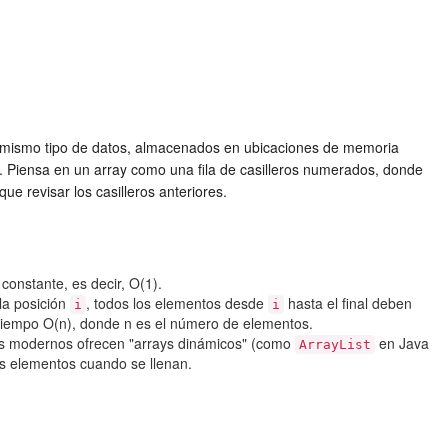
el mismo tipo de datos, almacenados en ubicaciones de memoria
e. Piensa en un array como una fila de casilleros numerados, donde
ue revisar los casilleros anteriores.
constante, es decir, O(1).
la posición
, todos los elementos desde
hasta el final deben
i
i
n tiempo O(n), donde n es el número de elementos.
jes modernos ofrecen "arrays dinámicos" (como
en Java
ArrayList
s elementos cuando se llenan.