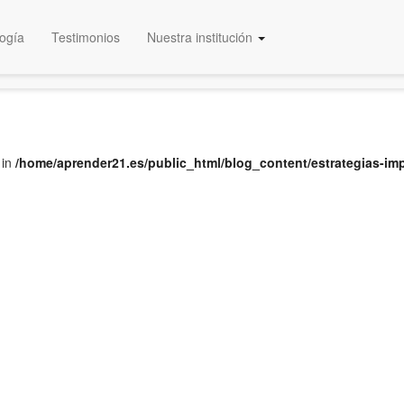
ogía
Testimonios
Nuestra institución
Educación Certificada
 in
/home/aprender21.es/public_html/blog_content/estrategias-i