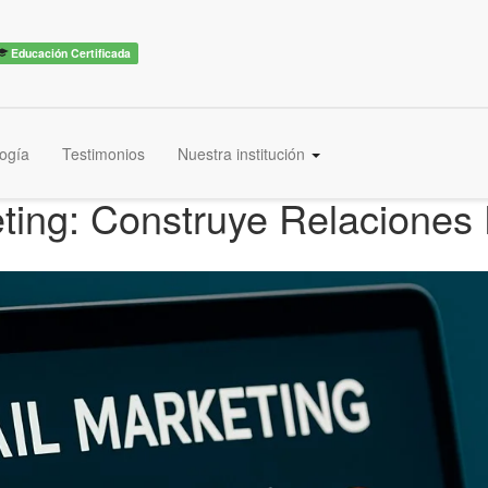
Educación Certificada
ogía
Testimonios
Nuestra institución
eting: Construye Relacione