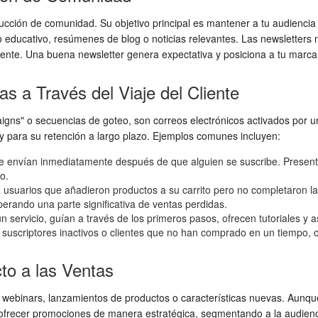
rucción de comunidad. Su objetivo principal es mantener a tu audienc
do educativo, resúmenes de blog o noticias relevantes. Las newsletters
ente. Una buena newsletter genera expectativa y posiciona a tu marca
s a Través del Viaje del Cliente
ns" o secuencias de goteo, son correos electrónicos activados por un
 y para su retención a largo plazo. Ejemplos comunes incluyen:
 envían inmediatamente después de que alguien se suscribe. Presentan
o.
usuarios que añadieron productos a su carrito pero no completaron la
perando una parte significativa de ventas perdidas.
 servicio, guían a través de los primeros pasos, ofrecen tutoriales y 
uscriptores inactivos o clientes que no han comprado en un tiempo, o
to a las Ventas
webinars, lanzamientos de productos o características nuevas. Aunque
s ofrecer promociones de manera estratégica, segmentando a la audienci