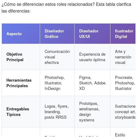
¿Cómo se diferencian estos roles relacionados? Esta tabla clarifica
las diferencias:
Diseñador
Diseñador
Ilustrador
Aspecto
Gráfico
UX/UI
Digital
Comunicación
Arte y
Objetivo
Experiencia de
visual
narración
Principal
usuario óptima
efectiva
visual
Photoshop,
Figma,
Procreate,
Herramientas
Illustrator,
Sketch, Adobe
Photoshop,
Principales
InDesign
XD
Illustrator
Prototipos,
Logos, flyers,
Ilustracione
Entregables
wireframes,
branding,
concept art,
Típicos
design
posts RRSS
storyboards
systems
Estilo