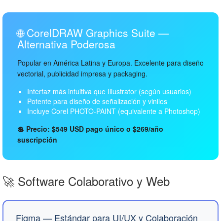
🌐 CorelDRAW Graphics Suite —
Alternativa Poderosa
Popular en América Latina y Europa. Excelente para diseño
vectorial, publicidad impresa y packaging.
Interfaz más intuitiva que Illustrator (según usuarios)
Potente para diseño de señalización y vinilos
Incluye Corel PHOTO-PAINT (equivalente a Photoshop)
💲 Precio: $549 USD pago único o $269/año
suscripción
🚀 Software Colaborativo y Web
Figma — Estándar para UI/UX y Colaboración