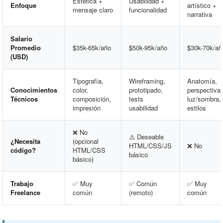
Estética +
Usabilidad +
Enfoque
artístico +
mensaje claro
funcionalidad
narrativa
Salario
Promedio
$35k-65k/año
$50k-95k/año
$30k-70k/añ
(USD)
Tipografía,
Wireframing,
Anatomía,
Conocimientos
color,
prototipado,
perspectiva,
Técnicos
composición,
tests
luz/sombra,
impresión
usabilidad
estilos
❌ No
⚠️ Deseable
¿Necesita
(opcional
HTML/CSS/JS
❌ No
código?
HTML/CSS
básico
básico)
Trabajo
✅ Muy
✅ Común
✅ Muy
Freelance
común
(remoto)
común