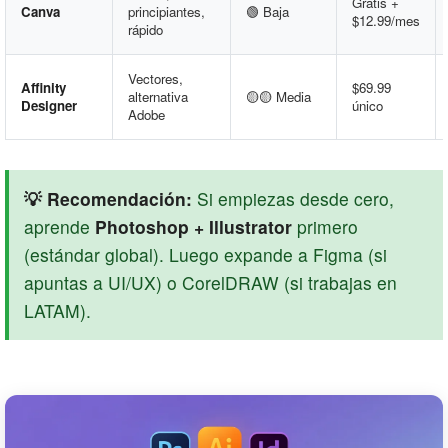
Gratis +
Canva
principiantes,
🟢 Baja
$12.99/mes
rápido
Vectores,
Affinity
$69.99
alternativa
🟡🟡 Media
Designer
único
Adobe
💡 Recomendación:
Si empiezas desde cero,
aprende
Photoshop + Illustrator
primero
(estándar global). Luego expande a Figma (si
apuntas a UI/UX) o CorelDRAW (si trabajas en
LATAM).