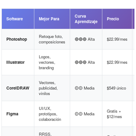
Curva
Software
Mejor Para
Precio
Aprendizaje
Retoque foto,
Photoshop
🔴🔴🔴 Alta
$22.99/mes
composiciones
Logos,
Illustrator
vectores,
🔴🔴🔴 Alta
$22.99/mes
branding
Vectores,
CorelDRAW
publicidad,
🟡🟡 Media
$549 único
vinilos
UI/UX,
Gratis +
Figma
prototipos,
🟡🟡 Media
$12/mes
colaboración
RRSS,