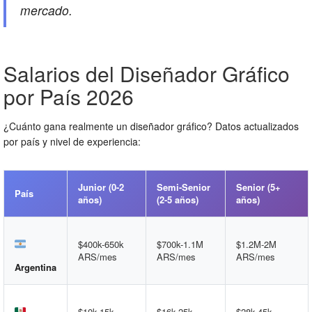
mercado.
Salarios del Diseñador Gráfico
por País 2026
¿Cuánto gana realmente un diseñador gráfico? Datos actualizados
por país y nivel de experiencia:
Junior (0-2
Semi-Senior
Senior (5+
País
años)
(2-5 años)
años)
$400k-650k
$700k-1.1M
$1.2M-2M
ARS/mes
ARS/mes
ARS/mes
Argentina
$10k-15k
$16k-25k
$28k-45k