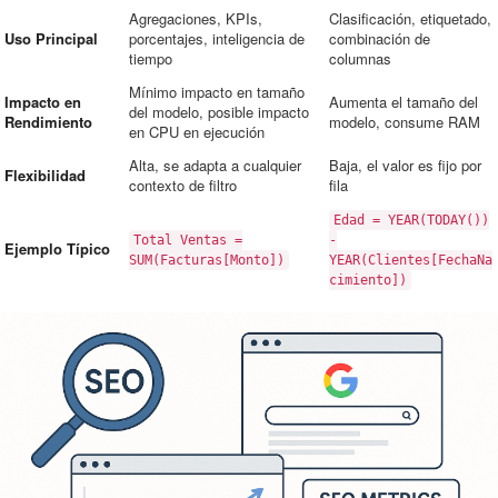
Agregaciones, KPIs,
Clasificación, etiquetado,
Uso Principal
porcentajes, inteligencia de
combinación de
tiempo
columnas
Mínimo impacto en tamaño
Impacto en
Aumenta el tamaño del
del modelo, posible impacto
Rendimiento
modelo, consume RAM
en CPU en ejecución
Alta, se adapta a cualquier
Baja, el valor es fijo por
Flexibilidad
contexto de filtro
fila
Edad = YEAR(TODAY())
Total Ventas =
-
Ejemplo Típico
SUM(Facturas[Monto])
YEAR(Clientes[FechaNa
cimiento])