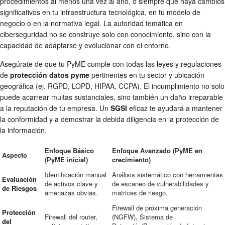
procedimientos al menos una vez al año, o siempre que haya cambios
significativos en tu infraestructura tecnológica, en tu modelo de
negocio o en la normativa legal. La autoridad temática en
ciberseguridad no se construye solo con conocimiento, sino con la
capacidad de adaptarse y evolucionar con el entorno.
Asegúrate de que tu PyME cumple con todas las leyes y regulaciones
de
protección datos pyme
pertinentes en tu sector y ubicación
geográfica (ej. RGPD, LOPD, HIPAA, CCPA). El incumplimiento no solo
puede acarrear multas sustanciales, sino también un daño irreparable
a la reputación de tu empresa. Un
SGSI
eficaz te ayudará a mantener
la conformidad y a demostrar la debida diligencia en la protección de
la información.
Enfoque Básico
Enfoque Avanzado (PyME en
Aspecto
(PyME inicial)
crecimiento)
Identificación manual
Análisis sistemático con herramientas
Evaluación
de activos clave y
de escaneo de vulnerabilidades y
de Riesgos
amenazas obvias.
matrices de riesgo.
Firewall de próxima generación
Protección
Firewall del router,
(NGFW), Sistema de
del