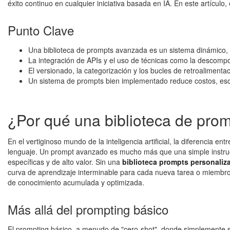
éxito continuo en cualquier iniciativa basada en IA. En este artícul
Punto Clave
Una biblioteca de prompts avanzada es un sistema dinámico, no 
La integración de APIs y el uso de técnicas como la descomp
El versionado, la categorización y los bucles de retroalimenta
Un sistema de prompts bien implementado reduce costos, escal
¿Por qué una biblioteca de prom
En el vertiginoso mundo de la inteligencia artificial, la diferencia
lenguaje. Un prompt avanzado es mucho más que una simple instrucció
específicas y de alto valor. Sin una
biblioteca prompts personaliz
curva de aprendizaje interminable para cada nueva tarea o miembro de
de conocimiento acumulada y optimizada.
Más allá del prompting básico
El prompting básico, a menudo de "cero-shot", donde simplemente se