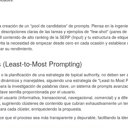
 y la creación de un "pool de candidatos" de prompts. Piensa en la inge
descripciones claras de las tareas y ejemplos de "few-shot" (pares de e
ontenido de alto ranking de la SERP (Input) y tu estructura de etique
vita la necesidad de empezar desde cero en cada ocasión y establece 
rar su rendimiento.
 (Least-to-Most Prompting)
 la planificación de una estrategia de topical authority, no deben ser
inámicos y manejables, siguiendo una estrategia de "Least-to-Most P
para la investigación de palabras clave, un sistema de prompts avanza
lave semilla proporcionada por el usuario.
suario (informativa, transaccional, navegacional, comercial) y a difere
a, sugiriendo clústeres de contenido que cubran exhaustivamente un t
ra cada clúster, enriqueciendo la propuesta.
e que el proceso sea más transparente y depurable, facilitando la ident