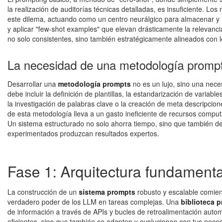
la realización de auditorías técnicas detalladas, es insuficiente. 
este dilema, actuando como un centro neurálgico para almacenar y r
y aplicar "few-shot examples" que elevan drásticamente la relevancia 
no solo consistentes, sino también estratégicamente alineados con l
La necesidad de una metodología promp
Desarrollar una
metodología prompts
no es un lujo, sino una nece
debe incluir la definición de plantillas, la estandarización de varia
la investigación de palabras clave o la creación de meta descripcion
de esta metodología lleva a un gasto ineficiente de recursos comput
Un sistema estructurado no solo ahorra tiempo, sino que también de
experimentados produzcan resultados expertos.
Fase 1: Arquitectura fundamenta
La construcción de un
sistema prompts
robusto y escalable comien
verdadero poder de los LLM en tareas complejas. Una
biblioteca 
de información a través de APIs y bucles de retroalimentación autom
eficientes, sino que también se adapten y evolucionen con tus nece