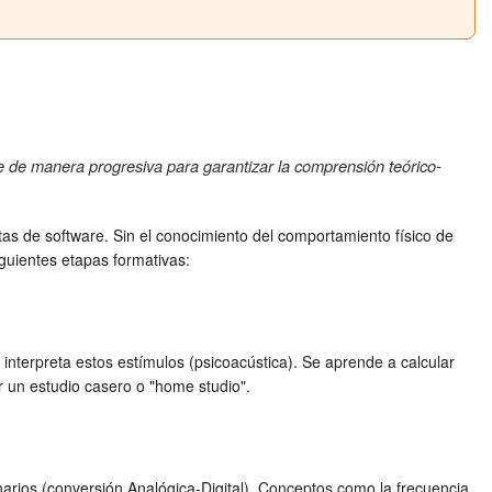
se de manera progresiva para garantizar la comprensión teórico-
tas de software. Sin el conocimiento del comportamiento físico de
siguientes etapas formativas:
nterpreta estos estímulos (psicoacústica). Se aprende a calcular
r un estudio casero o "home studio".
arios (conversión Analógica-Digital). Conceptos como la frecuencia