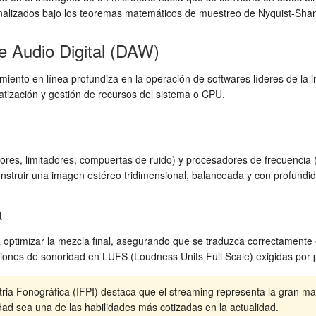
n analizados bajo los teoremas matemáticos de muestreo de Nyquist-Sha
e Audio Digital (DAW)
iento en línea profundiza en la operación de softwares líderes de la i
atización y gestión de recursos del sistema o CPU.
s, limitadores, compuertas de ruido) y procesadores de frecuencia (e
nstruir una imagen estéreo tridimensional, balanceada y con profundi
a
a optimizar la mezcla final, asegurando que se traduzca correctamente
iones de sonoridad en LUFS (Loudness Units Full Scale) exigidas por pl
tria Fonográfica (IFPI) destaca que el streaming representa la gran m
dad sea una de las habilidades más cotizadas en la actualidad.