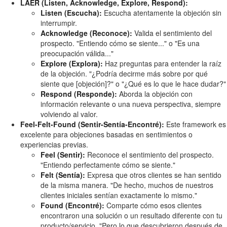
LAER (Listen, Acknowledge, Explore, Respond):
Listen (Escucha):
Escucha atentamente la objeción sin
interrumpir.
Acknowledge (Reconoce):
Valida el sentimiento del
prospecto. "Entiendo cómo se siente..." o "Es una
preocupación válida..."
Explore (Explora):
Haz preguntas para entender la raíz
de la objeción. "¿Podría decirme más sobre por qué
siente que [objeción]?" o "¿Qué es lo que le hace dudar?"
Respond (Responde):
Aborda la objeción con
información relevante o una nueva perspectiva, siempre
volviendo al valor.
Feel-Felt-Found (Sentir-Sentía-Encontré):
Este framework es
excelente para objeciones basadas en sentimientos o
experiencias previas.
Feel (Sentir):
Reconoce el sentimiento del prospecto.
"Entiendo perfectamente cómo se siente."
Felt (Sentía):
Expresa que otros clientes se han sentido
de la misma manera. "De hecho, muchos de nuestros
clientes iniciales sentían exactamente lo mismo."
Found (Encontré):
Comparte cómo esos clientes
encontraron una solución o un resultado diferente con tu
producto/servicio. "Pero lo que descubrieron después de