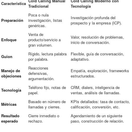
Cold Calling Manual
Cold Calling Moderno con
Característica
Tradicional
Tecnología
Poca o nula
Investigación profunda del
Preparación
investigación, listas
prospecto y la empresa (ICP).
genéricas.
Venta de
Valor, resolución de problemas,
Enfoque
producto/servicio a
inicio de conversación.
gran volumen.
Rígido, lectura palabra
Flexible, guía de conversación,
Guion
por palabra.
adaptativo.
Reacciones
Manejo de
Empatía, exploración, frameworks
defensivas,
objeciones
estructurados.
argumentación.
Teléfono fijo, notas de
CRM, dialers, inteligencia de
Tecnología
papel.
ventas, análisis de llamadas.
Basado en número de
KPIs detallados: tasa de contacto,
Métricas
llamadas y cierres.
calificación, conversión, etc.
Resultado
Cierre inmediato o
Agendamiento de un siguiente
esperado
rechazo.
paso, construcción de relación.