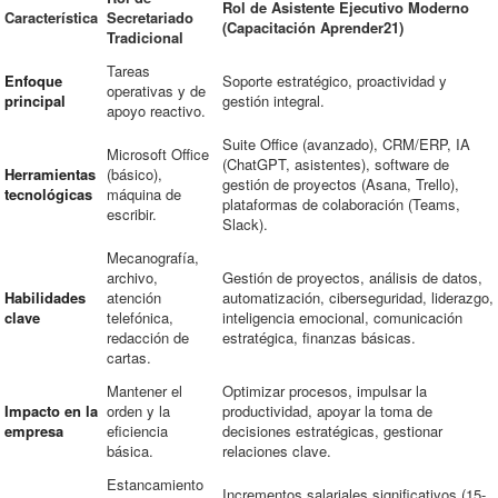
Rol de Asistente Ejecutivo Moderno
Característica
Secretariado
(Capacitación Aprender21)
Tradicional
Tareas
Enfoque
Soporte estratégico, proactividad y
operativas y de
principal
gestión integral.
apoyo reactivo.
Suite Office (avanzado), CRM/ERP, IA
Microsoft Office
(ChatGPT, asistentes), software de
Herramientas
(básico),
gestión de proyectos (Asana, Trello),
tecnológicas
máquina de
plataformas de colaboración (Teams,
escribir.
Slack).
Mecanografía,
archivo,
Gestión de proyectos, análisis de datos,
Habilidades
atención
automatización, ciberseguridad, liderazgo,
clave
telefónica,
inteligencia emocional, comunicación
redacción de
estratégica, finanzas básicas.
cartas.
Mantener el
Optimizar procesos, impulsar la
Impacto en la
orden y la
productividad, apoyar la toma de
empresa
eficiencia
decisiones estratégicas, gestionar
básica.
relaciones clave.
Estancamiento
Incrementos salariales significativos (15-