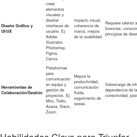
crear
elementos
visuales y
diseñar
Impacto visual,
Requiere talento a
Diseño Gráfico y
interfaces de
coherencia de
licencias, conoci
UI/UX
usuario. Ej:
marca, mejora
principios de dise
Adobe
de la usabilidad.
Illustrator,
Photoshop,
Figma,
Canva.
Plataformas
para
Mejora la
comunicación
productividad,
en equipo y
Sobrecarga de inf
Herramientas de
comunicación
gestión de
dependencia de l
Colaboración/Gestión
fluida,
proyectos. Ej:
conectividad, pos
seguimiento de
Miro, Trello,
tareas.
Asana, Slack,
Zoom.
Habilidades Clave para Triunfar