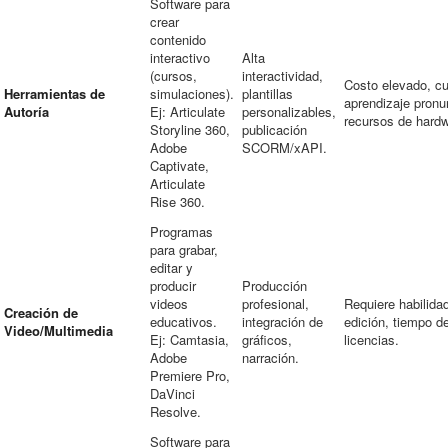
Software para
crear
contenido
interactivo
Alta
(cursos,
interactividad,
Costo elevado, c
Herramientas de
simulaciones).
plantillas
aprendizaje pronu
Autoría
Ej: Articulate
personalizables,
recursos de hardw
Storyline 360,
publicación
Adobe
SCORM/xAPI.
Captivate,
Articulate
Rise 360.
Programas
para grabar,
editar y
producir
Producción
videos
profesional,
Requiere habilida
Creación de
educativos.
integración de
edición, tiempo d
Video/Multimedia
Ej: Camtasia,
gráficos,
licencias.
Adobe
narración.
Premiere Pro,
DaVinci
Resolve.
Software para