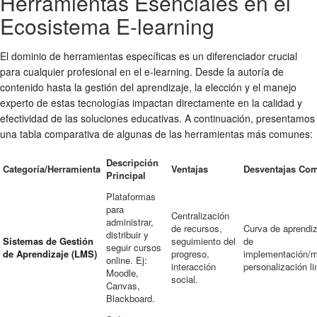
Herramientas Esenciales en el
Ecosistema E-learning
El dominio de herramientas específicas es un diferenciador crucial
para cualquier profesional en el e-learning. Desde la autoría de
contenido hasta la gestión del aprendizaje, la elección y el manejo
experto de estas tecnologías impactan directamente en la calidad y
efectividad de las soluciones educativas. A continuación, presentamos
una tabla comparativa de algunas de las herramientas más comunes:
Descripción
Categoría/Herramienta
Ventajas
Desventajas Co
Principal
Plataformas
para
Centralización
administrar,
de recursos,
Curva de aprendiz
distribuir y
Sistemas de Gestión
seguimiento del
de
seguir cursos
de Aprendizaje (LMS)
progreso,
implementación/m
online. Ej:
interacción
personalización li
Moodle,
social.
Canvas,
Blackboard.