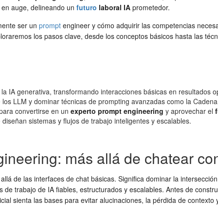
 en auge, delineando un
futuro
laboral IA
prometedor.
lmente ser un
prompt
engineer y cómo adquirir las competencias necesari
Exploraremos los pasos clave, desde los conceptos básicos hasta las té
 la IA generativa, transformando interacciones básicas en resultados o
 de los LLM y dominar técnicas de prompting avanzadas como la Caden
 para convertirse en un
experto prompt engineering
y aprovechar el
diseñan sistemas y flujos de trabajo inteligentes y escalables.
neering: más allá de chatear con
lá de las interfaces de chat básicas. Significa dominar la intersección 
ujos de trabajo de IA fiables, estructurados y escalables. Antes de cons
al sienta las bases para evitar alucinaciones, la pérdida de contexto y