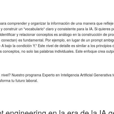
ara comprender y organizar la información de una manera que refleje el
e y construir un "vocabulario" claro y consistente para la IA. Si quieres
identificar y relacionar conceptos es análogo en la construcción de pro
se conectan) es fundamental. Por ejemplo, en lugar de un prompt ambigu
te A bajo la condición Y." Este nivel de detalle es similar a los princ
 los conceptos, no solo las palabras individuales. Este enfoque crea out
e nivel? Nuestro programa Experto en Inteligencia Artificial Generativ
forma tu futuro laboral.
 engineering en la era de la IA g