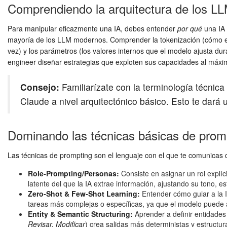
Comprendiendo la arquitectura de los L
Para manipular eficazmente una IA, debes entender
por qué
una IA 
mayoría de los LLM modernos. Comprender la tokenización (cómo el t
vez) y los parámetros (los valores internos que el modelo ajusta dur
engineer diseñar estrategias que exploten sus capacidades al máxi
Consejo:
Familiarízate con la terminología técni
Claude a nivel arquitectónico básico. Esto te dará 
Dominando las técnicas básicas de prom
Las técnicas de prompting son el lenguaje con el que te comunicas c
Role-Prompting/Personas:
Consiste en asignar un rol explícit
latente del que la IA extrae información, ajustando su tono, es
Zero-Shot & Few-Shot Learning:
Entender cómo guiar a la I
tareas más complejas o específicas, ya que el modelo puede a
Entity & Semantic Structuring:
Aprender a definir entidades 
Revisar, Modificar
) crea salidas más deterministas y estructur