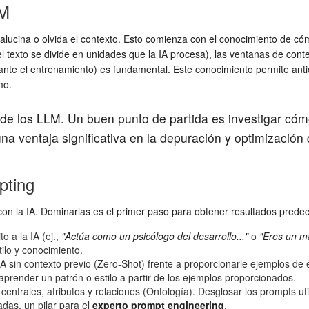
LM
alucina o olvida el contexto. Esto comienza con el conocimiento de c
exto se divide en unidades que la IA procesa), las ventanas de contex
ante el entrenamiento) es fundamental. Este conocimiento permite antic
mo.
ca de los LLM. Un buen punto de partida es investigar c
una ventaja significativa en la depuración y optimización
pting
on la IA. Dominarlas es el primer paso para obtener resultados predeci
o a la IA (ej.,
"Actúa como un psicólogo del desarrollo..."
o
"Eres un ma
tilo y conocimiento.
A sin contexto previo (Zero-Shot) frente a proporcionarle ejemplos de 
prender un patrón o estilo a partir de los ejemplos proporcionados.
centrales, atributos y relaciones (Ontología). Desglosar los prompts uti
adas, un pilar para el
experto prompt engineering
.