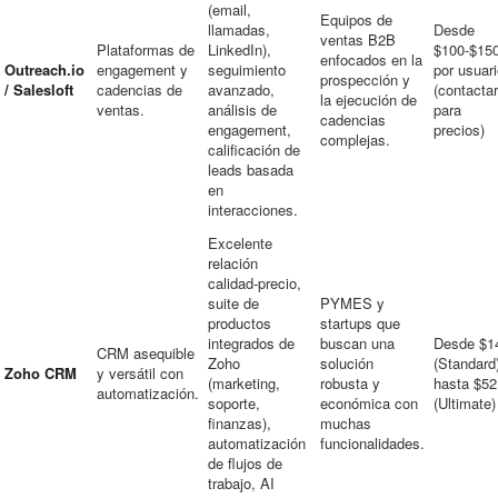
(email,
Equipos de
llamadas,
Desde
ventas B2B
Plataformas de
LinkedIn),
$100-$15
enfocados en la
Outreach.io
engagement y
seguimiento
por usuar
prospección y
/ Salesloft
cadencias de
avanzado,
(contactar
la ejecución de
ventas.
análisis de
para
cadencias
engagement,
precios)
complejas.
calificación de
leads basada
en
interacciones.
Excelente
relación
calidad-precio,
suite de
PYMES y
productos
startups que
integrados de
buscan una
Desde $1
CRM asequible
Zoho
solución
(Standard
Zoho CRM
y versátil con
(marketing,
robusta y
hasta $52
automatización.
soporte,
económica con
(Ultimate)
finanzas),
muchas
automatización
funcionalidades.
de flujos de
trabajo, AI