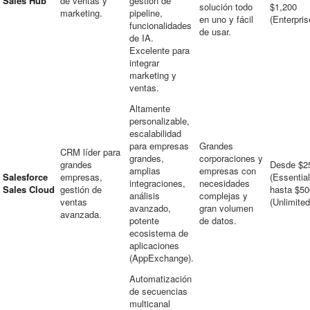
Sales Hub
de ventas y
gestión de
solución todo
$1,200
marketing.
pipeline,
en uno y fácil
(Enterpris
funcionalidades
de usar.
de IA.
Excelente para
integrar
marketing y
ventas.
Altamente
personalizable,
escalabilidad
para empresas
Grandes
CRM líder para
grandes,
corporaciones y
grandes
Desde $2
amplias
empresas con
Salesforce
empresas,
(Essential
integraciones,
necesidades
Sales Cloud
gestión de
hasta $50
análisis
complejas y
ventas
(Unlimited
avanzado,
gran volumen
avanzada.
potente
de datos.
ecosistema de
aplicaciones
(AppExchange).
Automatización
de secuencias
multicanal