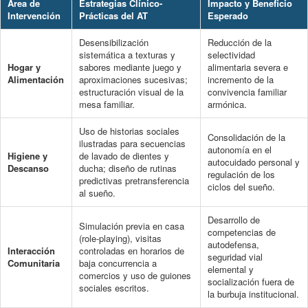
Área de
Estrategias Clínico-
Impacto y Beneficio
Intervención
Prácticas del AT
Esperado
Desensibilización
Reducción de la
sistemática a texturas y
selectividad
Hogar y
sabores mediante juego y
alimentaria severa e
Alimentación
aproximaciones sucesivas;
incremento de la
estructuración visual de la
convivencia familiar
mesa familiar.
armónica.
Uso de historias sociales
Consolidación de la
ilustradas para secuencias
autonomía en el
Higiene y
de lavado de dientes y
autocuidado personal y
Descanso
ducha; diseño de rutinas
regulación de los
predictivas pretransferencia
ciclos del sueño.
al sueño.
Desarrollo de
Simulación previa en casa
competencias de
(role-playing), visitas
autodefensa,
Interacción
controladas en horarios de
seguridad vial
Comunitaria
baja concurrencia a
elemental y
comercios y uso de guiones
socialización fuera de
sociales escritos.
la burbuja institucional.